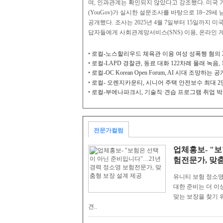
며, 인과관계는 확인되지 않았다고 강조했다. 미국 가족연구소(
(YouGov)가 실시한 설문조사를 바탕으로 18~29
공개했다. 조사는 2025년 4월 7일부터 15일까지 미
답자들에게 사회관계망서비스(SNS) 이용, 온라인 게임
•
로컬-노스할리우드 체육관 이용 여성 성폭행 혐의 
•
로컬-LAPD 경찰관, 동료 대화 122차례 몰래 녹음,
•
로컬-OC Korean Open Forum, AI 시대 조망하는
•
로컬- 오렌지카운티, 시니어 주택 안전보수 최대 2
•
로컬-부에나파크시, 기술직·견습 프로그램 취업 
전문가컬럼
업체홍보- "
험전문가, 맞
유니티 보험 정소영
대한 준비는 더 이
맞는 보장을 찾기 
견..