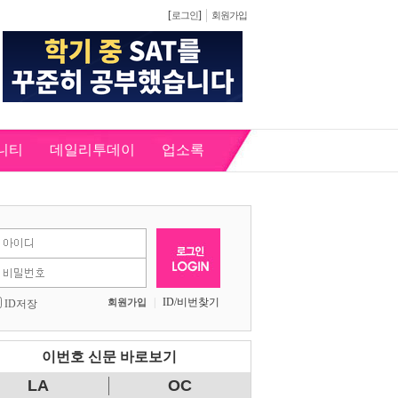
[
]
로그인
회원가입
니티
데일리투데이
업소록
|
ID/비번찾기
회원가입
ID저장
이번호 신문 바로보기
LA
OC