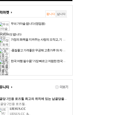
팝니다
삽니다
무쇠 가마솥 팝니다 (영업용)
사리/버섯 팝니다
...
가정의 화목을 지켜주는 사랑의 오작교, 기
능성 즉효성 남성발기제ㆍ남성용 1등 건강기
능식품 Vigo, 속효성ㆍ발기강직도ㆍ발기지속
...
-품질좋고 가격좋은 무공해 고춧가루 와 자
력ㆍ단번에 해결, 혈관대청소ㆍ3대 혈액순환
연산 생꿀-
개선 작용, 신장ㆍ간 기능 건강 개선, 고질적
...
한국 여행 필수품! 가장 빠르고 저렴한 한국
인 만성 고혈압, 부종, 신부전증, 전립선비대
심카드(eSIM / USIM)
증, 통풍의 근본 원인 치료에 특효 보장
...
골당 2인용 로즈힐 최고의 위치에 있는 납골당을
사가격보다 저렴하게 매매 합니다
골당 2인용 로즈힐..
1JESUS.CC
1JESUS.CC &..