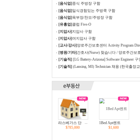
[음식업]
중식 주방장 구함
[음식업]
일식경험있는 주방쿡 구함
[음식업]
육부장/찬모/주방장 구함
[유흥업]
클럽 Five-O
[지압사]
지압사 구함
[지압사]
여지압사 구함
[교사/강사]
양로주간보호센터 Activity Program Dire
or / 프로그램 디렉터를 구합니다.
[병원/기타]
간호사(Nurse) 찾습니다 / 양로주간보
터
[기술직]
[LG Battery-Arizona] Software Engineer 구
컴싸 전공 우대) OPT 지원가능
[기술직]
(Lansing, MI) Technician 채용 (한국출장
기회제공)
...
라스베가스 단
1Bed Apt렌트
$785,000
$1,600
독주택 매매