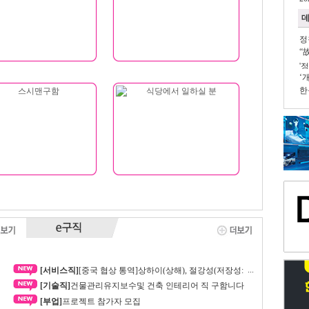
정
“
서
'
‘
1
개
한
...
[서비스직]
[중국 협상 통역]상하이(상해), 절강성(저장성:
항저우,이우), 강소성(장쑤성: 쑤저우)부터 중국 전역, 전시회
[기술직]
건물관리유지보수및 건축 인테리어 직 구함니다
공급업체 제조업체 공장을 아우르는 중국 현지 중국어 ’협상
[부업]
프로젝트 참가자 모집
통역