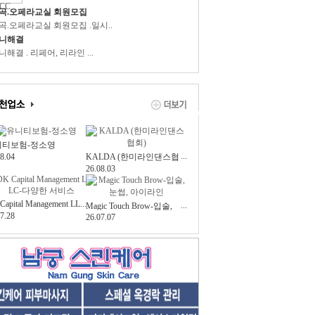
곡.오페라교실 회원모집
곡.오페라교실 회원모집 .일시..
니해결
니해결 . 리페어, 리라인 ...
니티보험-정소영
...
8.04
KALDA (한미라인댄스협
26.08.03
회)
Capital Management LL
...
...
Magic Touch Brow-입술,
다양한 서비스
7.28
26.07.07
눈썹, 아이라인