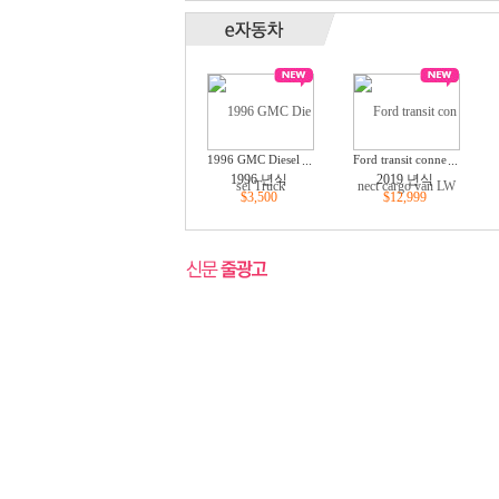
1996 GMC Diesel
...
Ford transit conne
...
Truck
ct cargo van LWB
1996 년식
2019 년식
XL
$3,500
$12,999