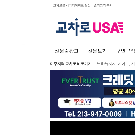
교차로를 시작페이지로 설정
즐겨찾기 추가
신문줄광고
신문보기
구인구
미주지역 교차로 바로가기 :
뉴욕/뉴저지
,
시카고
,
시