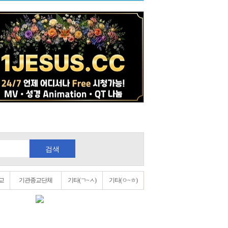
검색
교
기관종교단체
기타(ㄱ~ㅅ)
기타(ㅇ~ㅎ)