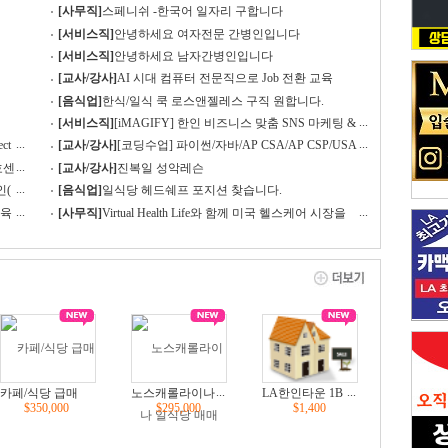
[사무직]
스페니쉬 -한국어 일자리 구합니다
[서비스직]
안녕하세요 여자전문 간병인입니다
[서비스직]
안녕하세요 남자간병인입니다
[교사/강사]
AI 시대 컴퓨터 전문직으로 Job 전환 교육
[음식업]
한식/일식 쿡 로스앤젤레스 구직 원합니다.
...
[서비스직]
[iMAGIFY] 한인 비즈니스 맞춤 SNS 마케팅 &
디자인 특별 프로모션 이벤트
...
...
ct
[교사/강사]
[코딩수업] 파이썬/자바/AP CSA/AP CSP/USA
CO/ACSL 코딩 수업
...
호센
[교사/강사]
진복일 성악레슨
...
인(
[음식업]
일식당 헤드쉐프 포지션 찾습니다.
...
...
교육
[사무직]
Virtual Health Life와 함께 미국 헬스케어 시장을
점유할 파트너를 모십니다!
...
...
카페/식당 급매
노스캐롤라이나
LA한인타운 1B
$350,000
$295,000
$1,400
일식당 매매
ed 아파트