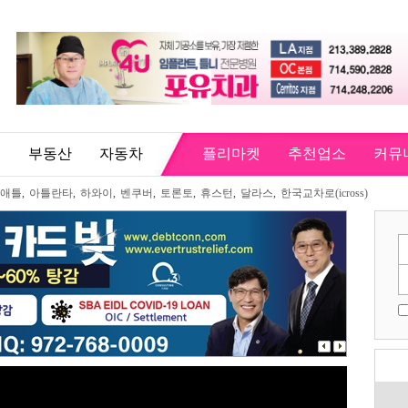
직
부동산
자동차
플리마켓
추천업소
커뮤
애틀
,
아틀란타
,
하와이
,
벤쿠버
,
토론토
,
휴스턴
,
달라스
,
한국교차로(icross)