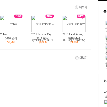
고
Volvo
2011 Porsche Cay
...
2016 Land Rover,
...
Range Rover Spor
enne(포르쉐 카이
2010 년식
2011 년식
2016 년식
t 3.0L,
엔)
$3,700
$9,950
$9,000
납
회
납