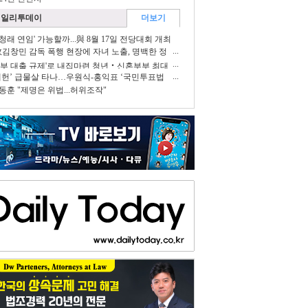
데일리투데이
더보기
청래 연임' 가능할까...與 8월 17일 전당대회 개최
...
故김창민 감독 폭행 현장에 자녀 노출, 명백한 정
적 아동학대행위로 처벌
...
정부 대출 규제'로 내집마련 청년‧신혼부부 최대
...
개헌’ 급물살 타나…우원식-홍익표 ‘국민투표법
억까지 대출 부담 늘어
정’ 필요 공감
동훈 "제명은 위법...허위조작"